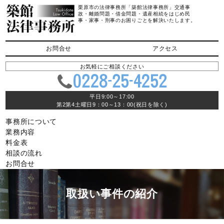
栗原市の法律事務所「築館法律事務所」交通事
故・離婚問題・借金問題・遺産相続をはじめ民
事・家事・刑事のお困りごとを解決いたします。
お問合せ
アクセス
お気軽にご相談ください
平日9:00～17:00
第2第4土曜日9：00～13：00(祝日を除く)
事務所について
業務内容
料金表
相談の流れ
お問合せ
取扱い事件の紹介